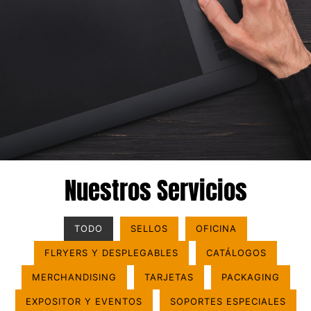
Nuestros Servicios
TODO
SELLOS
OFICINA
FLRYERS Y DESPLEGABLES
CATÁLOGOS
MERCHANDISING
TARJETAS
PACKAGING
EXPOSITOR Y EVENTOS
SOPORTES ESPECIALES